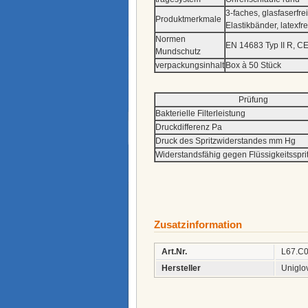
3-faches, glasfaserfr
Produktmerkmale
Elastikbänder, latexfrei
Normen
EN 14683 Typ II R, C
Mundschutz
verpackungsinhalt
Box à 50 Stück
Prüfung
Bakterielle Filterleistung
Druckdifferenz Pa
Druck des Spritzwiderstandes mm Hg
Widerstandsfähig gegen Flüssigkeitsspri
Zusatzinformation
Art.Nr.
L67.C
Hersteller
Uniglo