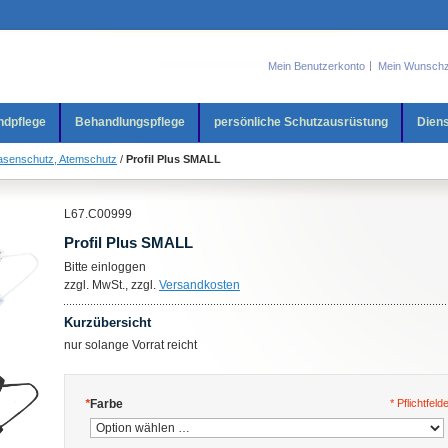
Mein Benutzerkonto
Mein Wunschz
ndpflege
Behandlungspflege
persönliche Schutzausrüstung
Diens
senschutz, Atemschutz
/
Profil Plus SMALL
L67.C00999
Profil Plus SMALL
Bitte einloggen
zzgl. MwSt., zzgl.
Versandkosten
Kurzübersicht
nur solange Vorrat reicht
*
Farbe
* Pflichtfeld