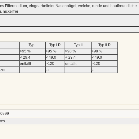
eies Filtermedium, eingearbeiteter Nasenbügel, weiche, runde und hautfreundliche
, nickelfrei
E
Typ I
Typ I R
Typ II
Typ II R
>95 %
>95 %
>98 %
>98 %
< 29,4
< 49,0
< 29,4
< 49,0
entfällt
>120
entfällt
>120
tzer
ja
ja
00999
ves