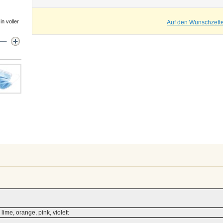
in voller
Auf den Wunschzette
 lime, orange, pink, violett