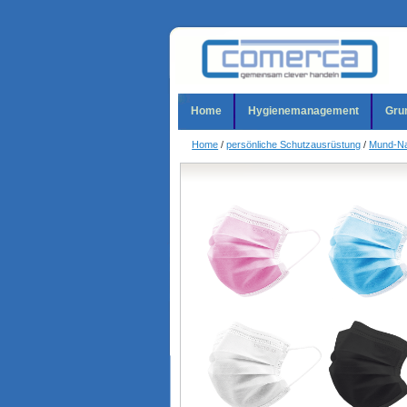
Home
Hygienemanagement
Gru
Home
/
persönliche Schutzausrüstung
/
Mund-Na