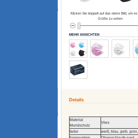
Klicken Sie doppelt auf das obere Bild, um es 
Größe zu sehen
MEHR ANSICHTEN
Details
Material
Vlies
Mundschutz
farbe
weiß, blau, gelb, grün,
tragesystem
Ohrenschlaufe rund